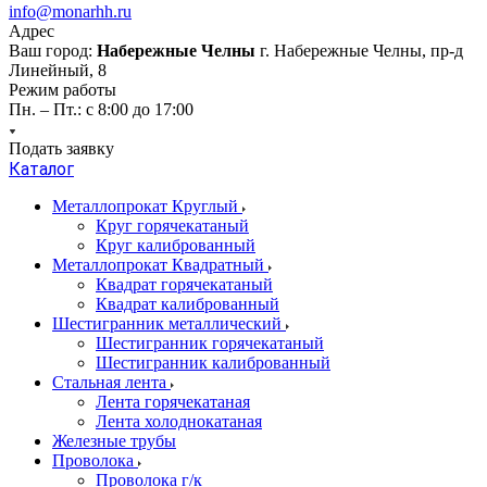
info@monarhh.ru
Адрес
Ваш город:
Набережные Челны
г. Набережные Челны, пр-д
Линейный, 8
Режим работы
Пн. – Пт.: с 8:00 до 17:00
Подать заявку
Каталог
Металлопрокат Круглый
Круг горячекатаный
Круг калиброванный
Металлопрокат Квадратный
Квадрат горячекатаный
Квадрат калиброванный
Шестигранник металлический
Шестигранник горячекатаный
Шестигранник калиброванный
Стальная лента
Лента горячекатаная
Лента холоднокатаная
Железные трубы
Проволока
Проволока г/к