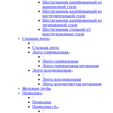
Шестигранник калиброванный из
жаропрочной стали
Шестигранник калиброванный из
инструментальной стали
Шестигранник калиброванный из
легированной стали
Шестигранник стальной х/т
конструкционные стали
Стальная лента
Стальная лента
Лента горячекатаная
Лента горячекатаная
Лента горячекатаная пружинная
Лента холоднокатаная
Лента холоднокатаная
Лента холоднотянутая пружинная
Железные трубы
Проволока
Проволока
Проволока г/к