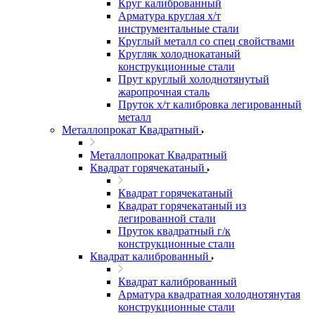
Круг калиброванный
Арматура круглая х/т
инструментальные стали
Круглый металл со спец свойствами
Кругляк холоднокатаный
конструкционные стали
Прут круглый холоднотянутый
жаропрочная сталь
Пруток х/т калибровка легированный
металл
Металлопрокат Квадратный
Металлопрокат Квадратный
Квадрат горячекатаный
Квадрат горячекатаный
Квадрат горячекатаный из
легированной стали
Пруток квадратный г/к
конструкционные стали
Квадрат калиброванный
Квадрат калиброванный
Арматура квадратная холоднотянутая
конструкционные стали