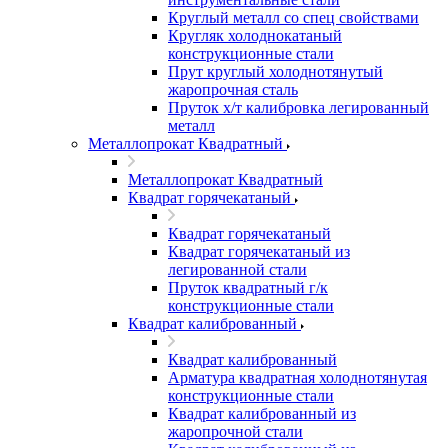
Круглый металл со спец свойствами
Кругляк холоднокатаный
конструкционные стали
Прут круглый холоднотянутый
жаропрочная сталь
Пруток х/т калибровка легированный
металл
Металлопрокат Квадратный
Металлопрокат Квадратный
Квадрат горячекатаный
Квадрат горячекатаный
Квадрат горячекатаный из
легированной стали
Пруток квадратный г/к
конструкционные стали
Квадрат калиброванный
Квадрат калиброванный
Арматура квадратная холоднотянутая
конструкционные стали
Квадрат калиброванный из
жаропрочной стали