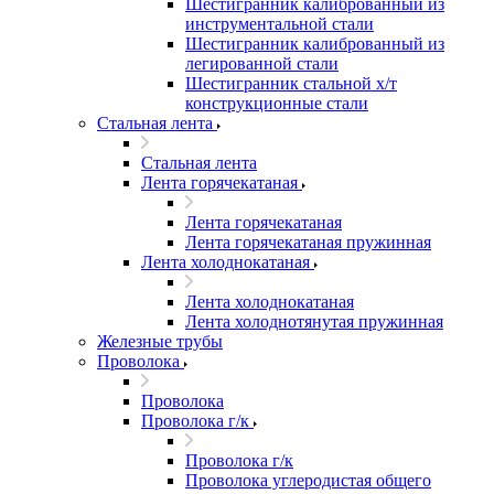
Шестигранник калиброванный из
инструментальной стали
Шестигранник калиброванный из
легированной стали
Шестигранник стальной х/т
конструкционные стали
Стальная лента
Стальная лента
Лента горячекатаная
Лента горячекатаная
Лента горячекатаная пружинная
Лента холоднокатаная
Лента холоднокатаная
Лента холоднотянутая пружинная
Железные трубы
Проволока
Проволока
Проволока г/к
Проволока г/к
Проволока углеродистая общего