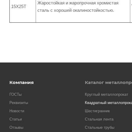
Жаростойкая и жаропрочная хромистая
15Х25Т
сталь с хорошей окалиностойкостью.
Компания
Каталог металлопр
ГОСТы
Круглый металлопрокат
Реквизиты
Квадратный металлопрок
Новости
Шестигранник
Статьи
Стальная лента
Отзывы
Стальные трубы