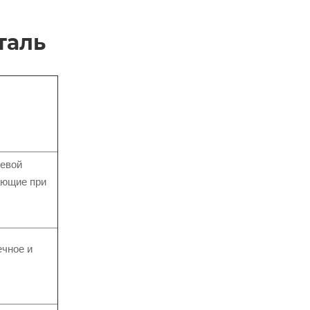
таль
щевой
ающие при
ечное и