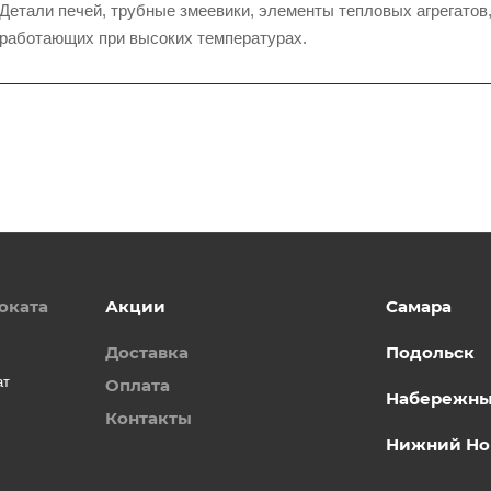
Детали печей, трубные змеевики, элементы тепловых агрегатов
работающих при высоких температурах.
оката
Акции
Самара
Доставка
Подольск
ат
Оплата
Набережны
Контакты
Нижний Но