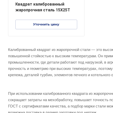
Квадрат калиброванный
жаропрочная сталь 15Х25Т
Уточнить цену
Калиброванный квадрат из жаропрочной стали — это высо
повышенной стойкостью к высоким температурам. Он приме
промышленности, где детали работают под нагрузкой, в а
прочность и геометрию при высоких температурах, поэтому
крепежа, деталей турбин, элементов печного и котельного 
При использовании калиброванного квадрата из жаропрочно
сокращает затраты на мехобработку, повышает точность п
ГОСТ с сертификатами качества, а подбор марки стали мож
возможна поставка в размер заготовки под чертеж.