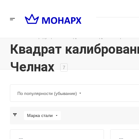
—
—
—
Главная
Продукция
Квадрат
Квадрат калиброванный
Квадрат калиброван
Челнах
7
По популярности (убывание)
Марка стали