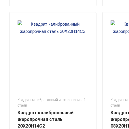
Квадрат калиброванный из жаропрочной
Квадрат к
стали
стали
Квадрат калиброванный
Квадра
жаропрочная сталь
жаропро
20Х20Н14С2
08Х20Н