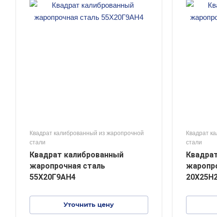
Квадрат калиброванный из жаропрочной
Квадрат к
стали
стали
Квадрат калиброванный
Квадра
жаропрочная сталь
жаропро
55Х20Г9АН4
20Х25Н
Уточнить цену