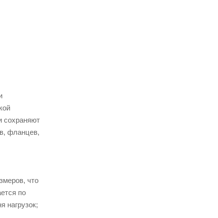
и
кой
и сохраняют
в, фланцев,
змеров, что
ется по
я нагрузок;