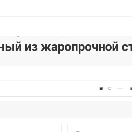
—
Квадрат калиброванный из жаропрочной стали
ный из жаропрочной с