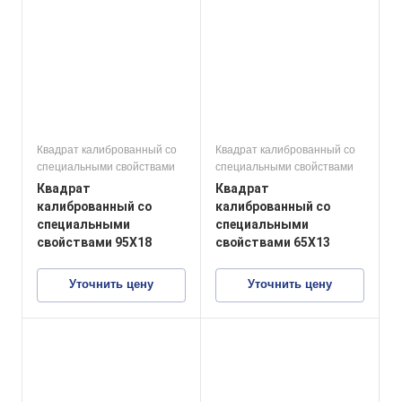
Квадрат калиброванный со
Квадрат калиброванный со
специальными свойствами
специальными свойствами
Квадрат
Квадрат
калиброванный со
калиброванный со
специальными
специальными
свойствами 95Х18
свойствами 65Х13
Уточнить цену
Уточнить цену