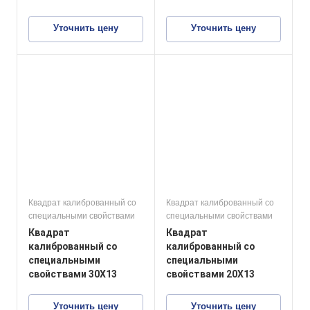
Уточнить цену
Уточнить цену
Квадрат калиброванный со
Квадрат калиброванный со
специальными свойствами
специальными свойствами
Квадрат
Квадрат
калиброванный со
калиброванный со
специальными
специальными
свойствами 30Х13
свойствами 20Х13
Уточнить цену
Уточнить цену