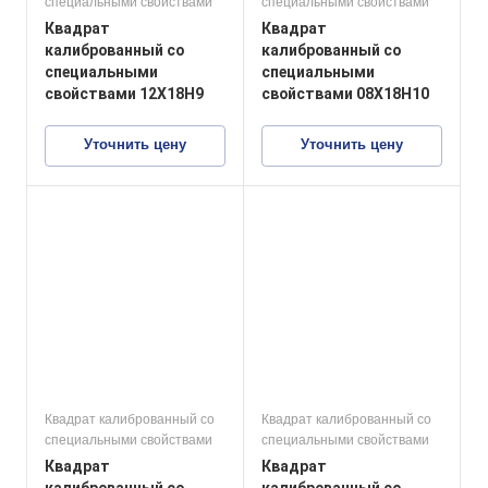
специальными свойствами
специальными свойствами
Квадрат
Квадрат
калиброванный со
калиброванный со
специальными
специальными
свойствами 12Х18Н9
свойствами 08Х18Н10
Уточнить цену
Уточнить цену
Квадрат калиброванный со
Квадрат калиброванный со
специальными свойствами
специальными свойствами
Квадрат
Квадрат