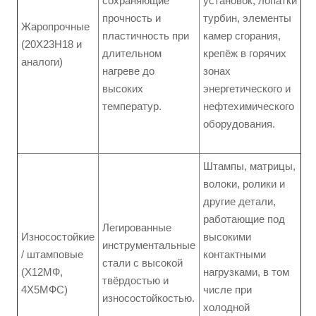
сохраняющие
установок, лопатки
прочность и
турбин, элементы
Жаропрочные
пластичность при
камер сгорания,
(20Х23Н18 и
длительном
крепёж в горячих
аналоги)
нагреве до
зонах
высоких
энергетического и
температур.
нефтехимического
оборудования.
Штампы, матрицы,
волоки, ролики и
другие детали,
работающие под
Легированные
Износостойкие
высокими
инструментальные
/ штамповые
контактными
стали с высокой
(Х12МФ,
нагрузками, в том
твёрдостью и
4Х5МФС)
числе при
износостойкостью.
холодной