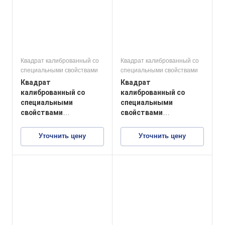
Квадрат калиброванный со
Квадрат калиброванный со
специальными свойствами
специальными свойствами
Квадрат
Квадрат
калиброванный со
калиброванный со
специальными
специальными
свойствами
свойствами
03Х17Н14М2
10Х17Н13М2Т
Уточнить цену
Уточнить цену