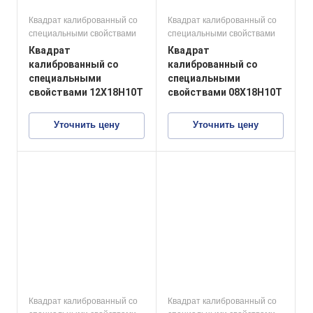
Квадрат калиброванный со
Квадрат калиброванный со
специальными свойствами
специальными свойствами
Квадрат
Квадрат
калиброванный со
калиброванный со
специальными
специальными
свойствами 12Х18Н10Т
свойствами 08Х18Н10Т
Уточнить цену
Уточнить цену
Квадрат калиброванный со
Квадрат калиброванный со