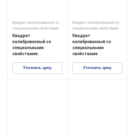
Квадрат калиброванный со
Квадрат калиброванный со
специальными свойствами
специальными свойствами
Квадрат
Квадрат
калиброванный со
калиброванный со
специальными
специальными
свойствами
свойствами
04Х17Н13М2
10Х17Н13М2
Уточнить цену
Уточнить цену