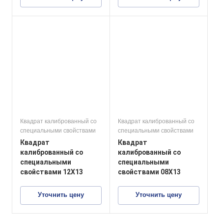
Квадрат калиброванный со
Квадрат калиброванный со
специальными свойствами
специальными свойствами
Квадрат
Квадрат
калиброванный со
калиброванный со
специальными
специальными
свойствами 12Х13
свойствами 08Х13
Уточнить цену
Уточнить цену