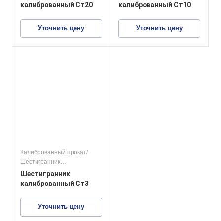
конструкционные стали
конструкционные стали
калиброванный Ст20
калиброванный Ст10
Уточнить цену
Уточнить цену
Калиброванный прокат/
Шестигранник
калиброванный
Шестигранник
конструкционные стали
калиброванный Ст3
Уточнить цену