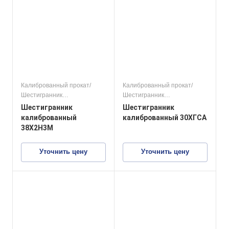
Калиброванный прокат/
Калиброванный прокат/
Шестигранник
Шестигранник
калиброванный
калиброванный
Шестигранник
Шестигранник
конструкционные стали
конструкционные стали
калиброванный
калиброванный 30ХГСА
38Х2Н3М
Уточнить цену
Уточнить цену