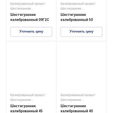
Калиброванный прокат/
Калиброванный прокат/
Шестигранник
Шестигранник
калиброванный
калиброванный
Шестигранник
Шестигранник
конструкционные стали
конструкционные стали
калиброванный 09Г2С
калиброванный 50
Уточнить цену
Уточнить цену
Калиброванный прокат/
Калиброванный прокат/
Шестигранник
Шестигранник
калиброванный
калиброванный
Шестигранник
Шестигранник
конструкционные стали
конструкционные стали
калиброванный 45
калиброванный 40