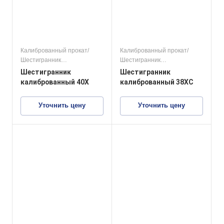
Калиброванный прокат/
Калиброванный прокат/
Шестигранник
Шестигранник
калиброванный
калиброванный
Шестигранник
Шестигранник
конструкционные стали
конструкционные стали
калиброванный 40Х
калиброванный 38ХС
Уточнить цену
Уточнить цену