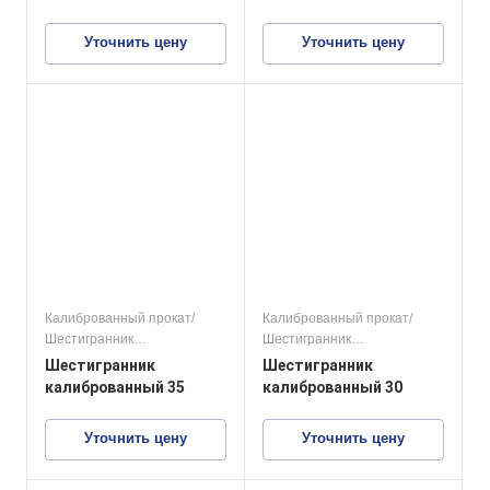
Уточнить цену
Уточнить цену
Калиброванный прокат/
Калиброванный прокат/
Шестигранник
Шестигранник
калиброванный
калиброванный
Шестигранник
Шестигранник
конструкционные стали
конструкционные стали
калиброванный 35
калиброванный 30
Уточнить цену
Уточнить цену