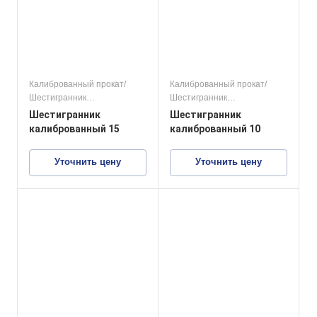
Калиброванный прокат/
Калиброванный прокат/
Шестигранник
Шестигранник
калиброванный
калиброванный
Шестигранник
Шестигранник
конструкционные стали
конструкционные стали
калиброванный 15
калиброванный 10
Уточнить цену
Уточнить цену