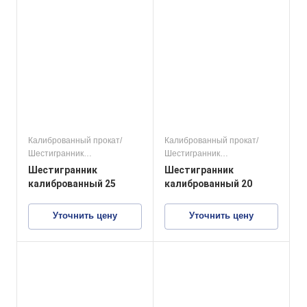
Калиброванный прокат/
Калиброванный прокат/
Шестигранник
Шестигранник
калиброванный
калиброванный
Шестигранник
Шестигранник
конструкционные стали
конструкционные стали
калиброванный 25
калиброванный 20
Уточнить цену
Уточнить цену