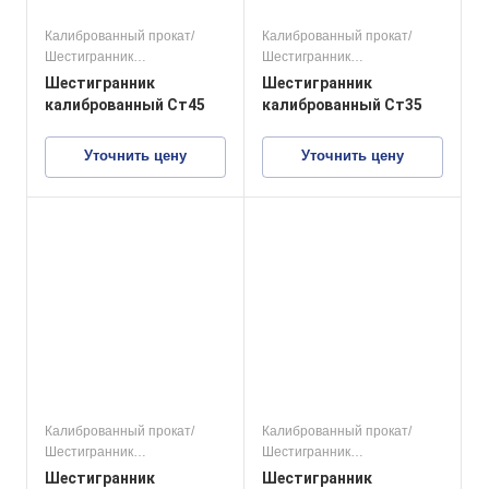
Калиброванный прокат/
Калиброванный прокат/
Шестигранник
Шестигранник
калиброванный
калиброванный
Шестигранник
Шестигранник
конструкционные стали
конструкционные стали
калиброванный Ст45
калиброванный Ст35
Уточнить цену
Уточнить цену
Калиброванный прокат/
Калиброванный прокат/
Шестигранник
Шестигранник
калиброванный
калиброванный
Шестигранник
Шестигранник