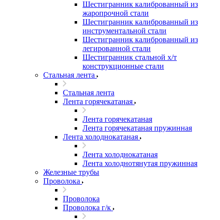
Шестигранник калиброванный из
жаропрочной стали
Шестигранник калиброванный из
инструментальной стали
Шестигранник калиброванный из
легированной стали
Шестигранник стальной х/т
конструкционные стали
Стальная лента
Стальная лента
Лента горячекатаная
Лента горячекатаная
Лента горячекатаная пружинная
Лента холоднокатаная
Лента холоднокатаная
Лента холоднотянутая пружинная
Железные трубы
Проволока
Проволока
Проволока г/к