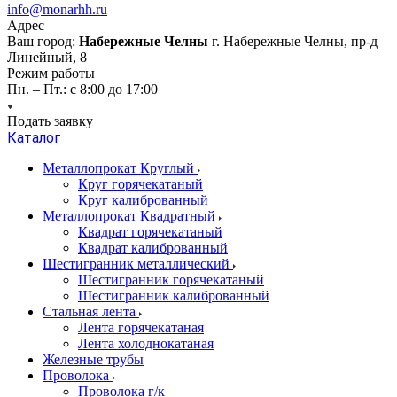
info@monarhh.ru
Адрес
Ваш город:
Набережные Челны
г. Набережные Челны, пр-д
Линейный, 8
Режим работы
Пн. – Пт.: с 8:00 до 17:00
Подать заявку
Каталог
Металлопрокат Круглый
Круг горячекатаный
Круг калиброванный
Металлопрокат Квадратный
Квадрат горячекатаный
Квадрат калиброванный
Шестигранник металлический
Шестигранник горячекатаный
Шестигранник калиброванный
Стальная лента
Лента горячекатаная
Лента холоднокатаная
Железные трубы
Проволока
Проволока г/к