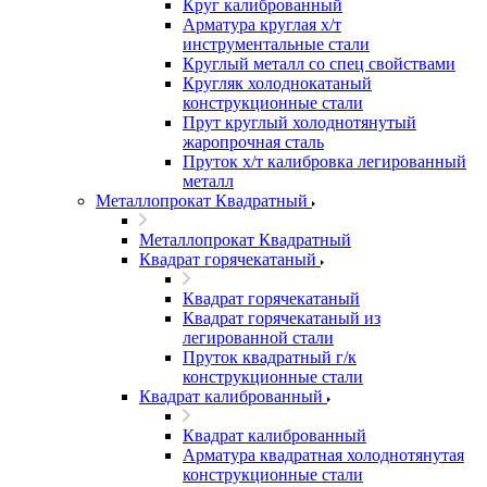
Круг калиброванный
Арматура круглая х/т
инструментальные стали
Круглый металл со спец свойствами
Кругляк холоднокатаный
конструкционные стали
Прут круглый холоднотянутый
жаропрочная сталь
Пруток х/т калибровка легированный
металл
Металлопрокат Квадратный
Металлопрокат Квадратный
Квадрат горячекатаный
Квадрат горячекатаный
Квадрат горячекатаный из
легированной стали
Пруток квадратный г/к
конструкционные стали
Квадрат калиброванный
Квадрат калиброванный
Арматура квадратная холоднотянутая
конструкционные стали