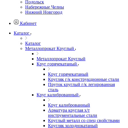
Подольск
Набережные Челны
Нижний Новгород
Кабинет
Каталог
Каталог
Металлопрокат Круглый
Металлопрокат Круглый
Круг горячекатаный
Круг горячекатаный
Кругляк г/к конструкционные стали
Пруток круглый г/к легированная
сталь
Круг калиброванный
Круг калиброванный
Арматура круглая х/т
инструментальные стали
Круглый металл со спец свойствами
Кругляк холоднокатаный