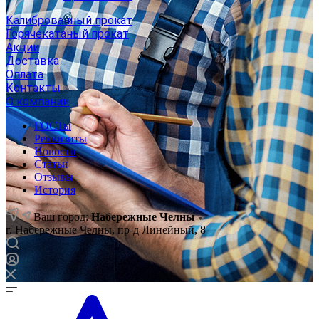
Калиброванный прокат
Горячекатаный прокат
Акции
Доставка
Оплата
Контакты
О компании
ГОСТы
Реквизиты
Новости
Статьи
Отзывы
История
Ваш город:
Набережные Челны
г. Набережные Челны, пр-д Линейный, 8