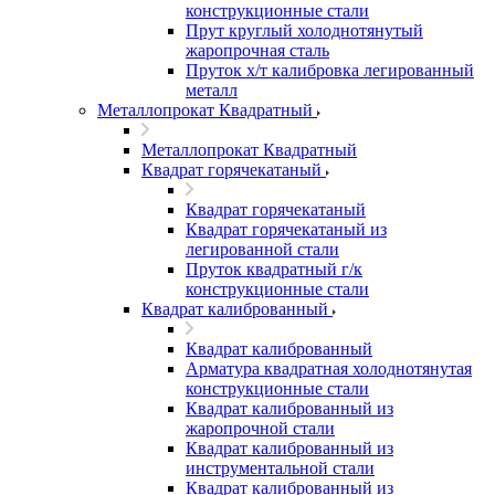
конструкционные стали
Прут круглый холоднотянутый
жаропрочная сталь
Пруток х/т калибровка легированный
металл
Металлопрокат Квадратный
Металлопрокат Квадратный
Квадрат горячекатаный
Квадрат горячекатаный
Квадрат горячекатаный из
легированной стали
Пруток квадратный г/к
конструкционные стали
Квадрат калиброванный
Квадрат калиброванный
Арматура квадратная холоднотянутая
конструкционные стали
Квадрат калиброванный из
жаропрочной стали
Квадрат калиброванный из
инструментальной стали
Квадрат калиброванный из