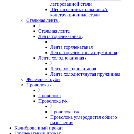
легированной стали
Шестигранник стальной х/т
конструкционные стали
Стальная лента
Стальная лента
Лента горячекатаная
Лента горячекатаная
Лента горячекатаная пружинная
Лента холоднокатаная
Лента холоднокатаная
Лента холоднотянутая пружинная
Железные трубы
Проволока
Проволока
Проволока г/к
Проволока г/к
Проволока углеродистая общего
назначения
Калиброванный прокат
Горячекатаный прокат