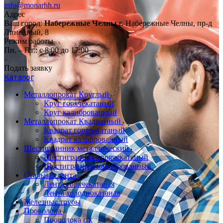
info@monarhh.ru
Адрес
Ваш город:
Набережные Челны
г. Набережные Челны, пр-д
Линейный, 8
Режим работы
Пн. – Пт.: с 8:00 до 17:00
Подать заявку
Каталог
Металлопрокат Круглый
Круг горячекатаный
Круг калиброванный
Металлопрокат Квадратный
Квадрат горячекатаный
Квадрат калиброванный
Шестигранник металлический
Шестигранник горячекатаный
Шестигранник калиброванный
Стальная лента
Лента горячекатаная
Лента холоднокатаная
Железные трубы
Проволока
Проволока г/к