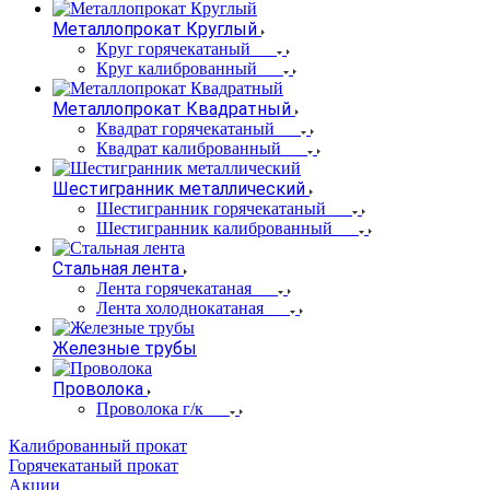
Металлопрокат Круглый
Круг горячекатаный
Круг калиброванный
Металлопрокат Квадратный
Квадрат горячекатаный
Квадрат калиброванный
Шестигранник металлический
Шестигранник горячекатаный
Шестигранник калиброванный
Стальная лента
Лента горячекатаная
Лента холоднокатаная
Железные трубы
Проволока
Проволока г/к
Калиброванный прокат
Горячекатаный прокат
Акции