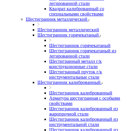
легированной стали
Квадрат калиброванный со
специальными свойствами
Шестигранник металлический
Шестигранник металлический
Шестигранник горячекатаный
Шестигранник горячекатаный
Шестигранник горячекатаный из
легированной стали
Шестигранный металл г/к
конструкционные стали
Шестигранный пруток г/к
инструментальные стали
Шестигранник калиброванный
Шестигранник калиброванный
Арматура шестигранная с особыми
свойствами
Шестигранник калиброванный из
жаропрочной стали
Шестигранник калиброванный из
инструментальной стали
Шестигранник калиброванный из