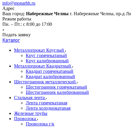
info@monarhh.ru
Адрес
Ваш город:
Набережные Челны
г. Набережные Челны, пр-д Л
Режим работы
Пн. – Пт.: с 8:00 до 17:00
Подать заявку
Каталог
Металлопрокат Круглый
Круг горячекатаный
Круг калиброванный
Металлопрокат Квадратный
Квадрат горячекатаный
Квадрат калиброванный
Шестигранник металлический
Шестигранник горячекатаный
Шестигранник калиброванный
Стальная лента
Лента горячекатаная
Лента холоднокатаная
Железные трубы
Проволока
Проволока г/к