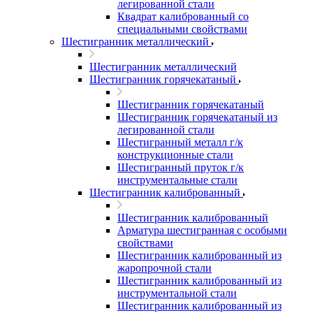
легированной стали
Квадрат калиброванный со
специальными свойствами
Шестигранник металлический
Шестигранник металлический
Шестигранник горячекатаный
Шестигранник горячекатаный
Шестигранник горячекатаный из
легированной стали
Шестигранный металл г/к
конструкционные стали
Шестигранный пруток г/к
инструментальные стали
Шестигранник калиброванный
Шестигранник калиброванный
Арматура шестигранная с особыми
свойствами
Шестигранник калиброванный из
жаропрочной стали
Шестигранник калиброванный из
инструментальной стали
Шестигранник калиброванный из