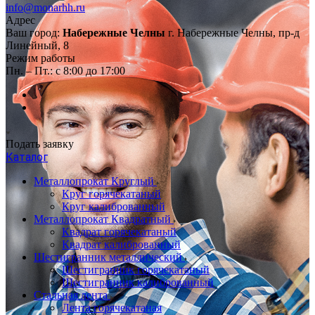
info@monarhh.ru
Адрес
Ваш город:
Набережные Челны
г. Набережные Челны, пр-д
Линейный, 8
Режим работы
Пн. – Пт.: с 8:00 до 17:00
Подать заявку
Каталог
Металлопрокат Круглый
Круг горячекатаный
Круг калиброванный
Металлопрокат Квадратный
Квадрат горячекатаный
Квадрат калиброванный
Шестигранник металлический
Шестигранник горячекатаный
Шестигранник калиброванный
Стальная лента
Лента горячекатаная