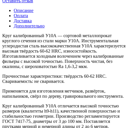
Оставить отзыв
Описание
Оплата
Доставка
Дополнительно
Круг калиброванный У10А — сортовой металлопрокат
круглого сечения из стали марки У10А. Инструментальная
углеродистая сталь высококачественная У10А характеризуется
высокая твёрдость 60-62 HRC, износостойкость.
Изготавливается холодным волочением через калиброванные
фильеры с высокой точностью. Поверхность чистая, без
окалины, с шероховатостью Ra 1,6-3,2 мкм.
Прочностные характеристики: твёрдость 60-62 HRC.
Свариваемость: не сваривается.
Применяется для изготовления метчиков, развёрток,
напильников, свёрл по дереву, гравировального инструмента.
Круг калиброванный У10А отличается высокой точностью
размеров (квалитеты h9-h11), качественной поверхностью и
стабильностью геометрии. Производство регламентируется
ГОСТ 7417-75, диаметры от 3 до 100 мм. Поставляется
прутками мерной и немерной длины от 2 до 6 метров.