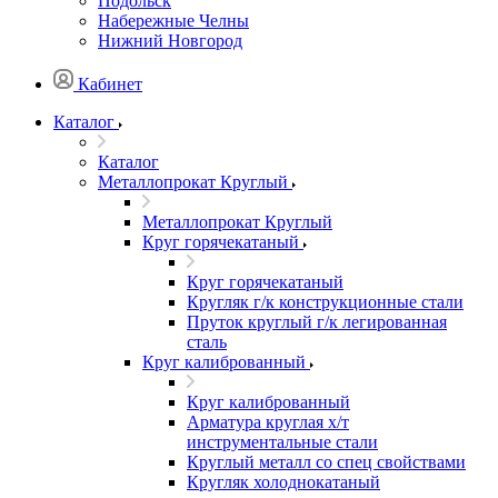
Подольск
Набережные Челны
Нижний Новгород
Кабинет
Каталог
Каталог
Металлопрокат Круглый
Металлопрокат Круглый
Круг горячекатаный
Круг горячекатаный
Кругляк г/к конструкционные стали
Пруток круглый г/к легированная
сталь
Круг калиброванный
Круг калиброванный
Арматура круглая х/т
инструментальные стали
Круглый металл со спец свойствами
Кругляк холоднокатаный