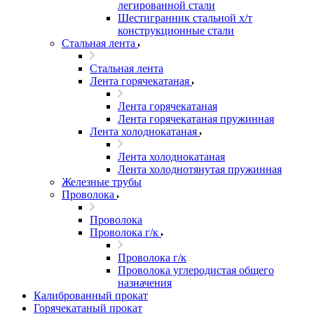
легированной стали
Шестигранник стальной х/т
конструкционные стали
Стальная лента
Стальная лента
Лента горячекатаная
Лента горячекатаная
Лента горячекатаная пружинная
Лента холоднокатаная
Лента холоднокатаная
Лента холоднотянутая пружинная
Железные трубы
Проволока
Проволока
Проволока г/к
Проволока г/к
Проволока углеродистая общего
назначения
Калиброванный прокат
Горячекатаный прокат