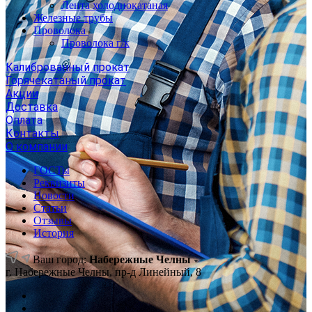
Лента холоднокатаная
Железные трубы
Проволока
Проволока г/к
Калиброванный прокат
Горячекатаный прокат
Акции
Доставка
Оплата
Контакты
О компании
ГОСТы
Реквизиты
Новости
Статьи
Отзывы
История
Ваш город:
Набережные Челны
г. Набережные Челны, пр-д Линейный, 8