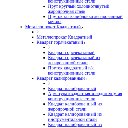
конструкционные стали
Прут круглый холоднотянутый
жаропрочная сталь
Пруток х/т калибровка легированный
металл
Металлопрокат Квадратный
Металлопрокат Квадратный
Квадрат горячекатаный
Квадрат горячекатаный
Квадрат горячекатаный из
легированной стали
Пруток квадратный г/к
конструкционные стали
Квадрат калиброванный
Квадрат калиброванный
Арматура квадратная холоднотянутая
конструкционные стали
Квадрат калиброванный из
жаропрочной стали
Квадрат калиброванный из
инструментальной стали
Квадрат калиброванный из