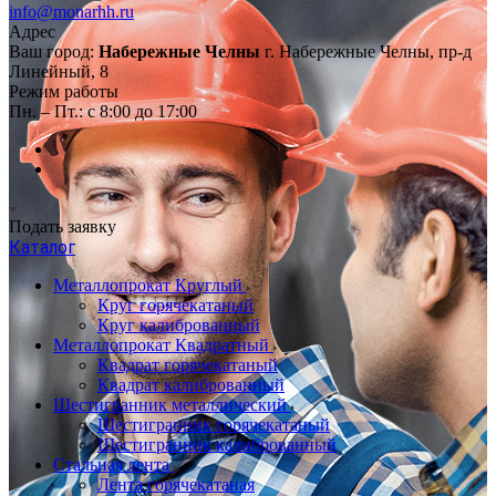
info@monarhh.ru
Адрес
Ваш город:
Набережные Челны
г. Набережные Челны, пр-д
Линейный, 8
Режим работы
Пн. – Пт.: с 8:00 до 17:00
Подать заявку
Каталог
Металлопрокат Круглый
Круг горячекатаный
Круг калиброванный
Металлопрокат Квадратный
Квадрат горячекатаный
Квадрат калиброванный
Шестигранник металлический
Шестигранник горячекатаный
Шестигранник калиброванный
Стальная лента
Лента горячекатаная