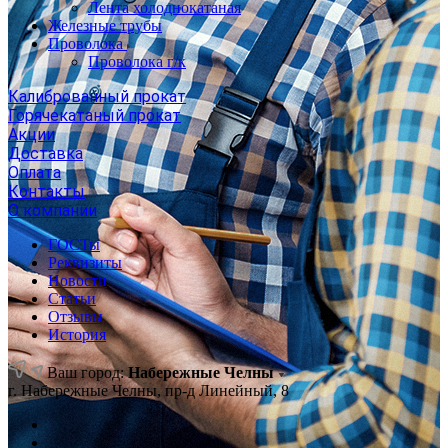
Лента холоднокатаная
Железные трубы
Проволока
Проволока г/к
Калиброванный прокат
Горячекатаный прокат
Акции
Доставка
Оплата
Контакты
О компании
ГОСТы
Реквизиты
Новости
Статьи
Отзывы
История
Ваш город:
Набережные Челны
г. Набережные Челны, пр-д Линейный, 8