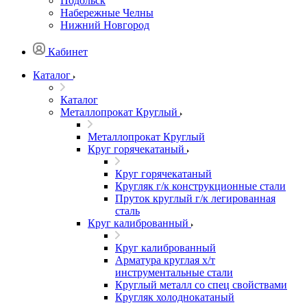
Подольск
Набережные Челны
Нижний Новгород
Кабинет
Каталог
Каталог
Металлопрокат Круглый
Металлопрокат Круглый
Круг горячекатаный
Круг горячекатаный
Кругляк г/к конструкционные стали
Пруток круглый г/к легированная
сталь
Круг калиброванный
Круг калиброванный
Арматура круглая х/т
инструментальные стали
Круглый металл со спец свойствами
Кругляк холоднокатаный