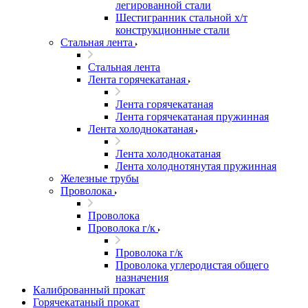
легированной стали
Шестигранник стальной х/т
конструкционные стали
Стальная лента
Стальная лента
Лента горячекатаная
Лента горячекатаная
Лента горячекатаная пружинная
Лента холоднокатаная
Лента холоднокатаная
Лента холоднотянутая пружинная
Железные трубы
Проволока
Проволока
Проволока г/к
Проволока г/к
Проволока углеродистая общего
назначения
Калиброванный прокат
Горячекатаный прокат