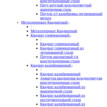
конструкционные стали
Прут круглый холоднотянутый
жаропрочная сталь
Пруток х/т калибровка легированный
металл
Металлопрокат Квадратный
Металлопрокат Квадратный
Квадрат горячекатаный
Квадрат горячекатаный
Квадрат горячекатаный из
легированной стали
Пруток квадратный г/к
конструкционные стали
Квадрат калиброванный
Квадрат калиброванный
Арматура квадратная холоднотянутая
конструкционные стали
Квадрат калиброванный из
жаропрочной стали
Квадрат калиброванный из
инструментальной стали
Квадрат калиброванный из