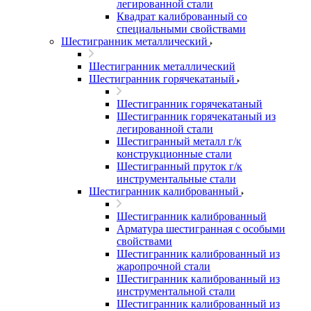
легированной стали
Квадрат калиброванный со
специальными свойствами
Шестигранник металлический
Шестигранник металлический
Шестигранник горячекатаный
Шестигранник горячекатаный
Шестигранник горячекатаный из
легированной стали
Шестигранный металл г/к
конструкционные стали
Шестигранный пруток г/к
инструментальные стали
Шестигранник калиброванный
Шестигранник калиброванный
Арматура шестигранная с особыми
свойствами
Шестигранник калиброванный из
жаропрочной стали
Шестигранник калиброванный из
инструментальной стали
Шестигранник калиброванный из