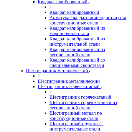
Квадрат калиброванный
Квадрат калиброванный
Арматура квадратная холоднотянутая
конструкционные стали
Квадрат калиброванный из
жаропрочной стали
Квадрат калиброванный из
инструментальной стали
Квадрат калиброванный из
легированной стали
Квадрат калиброванный со
специальными свойствами
Шестигранник металлический
Шестигранник металлический
Шестигранник горячекатаный
Шестигранник горячекатаный
Шестигранник горячекатаный из
легированной стали
Шестигранный металл г/к
конструкционные стали
Шестигранный пруток г/к
инструментальные стали