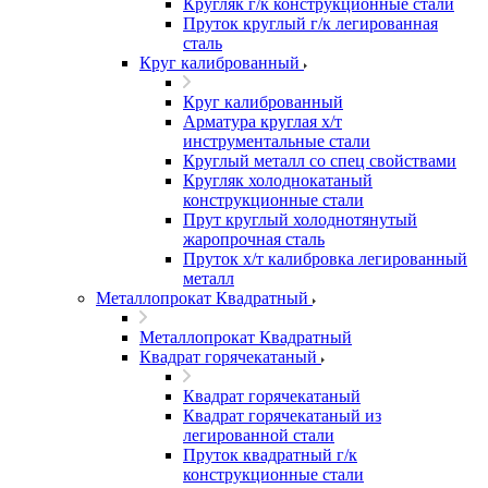
Кругляк г/к конструкционные стали
Пруток круглый г/к легированная
сталь
Круг калиброванный
Круг калиброванный
Арматура круглая х/т
инструментальные стали
Круглый металл со спец свойствами
Кругляк холоднокатаный
конструкционные стали
Прут круглый холоднотянутый
жаропрочная сталь
Пруток х/т калибровка легированный
металл
Металлопрокат Квадратный
Металлопрокат Квадратный
Квадрат горячекатаный
Квадрат горячекатаный
Квадрат горячекатаный из
легированной стали
Пруток квадратный г/к
конструкционные стали