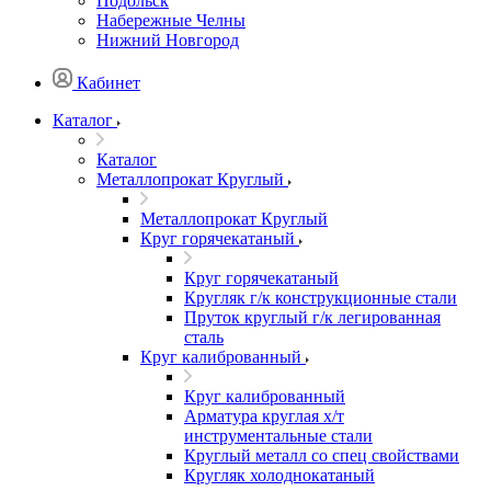
Подольск
Набережные Челны
Нижний Новгород
Кабинет
Каталог
Каталог
Металлопрокат Круглый
Металлопрокат Круглый
Круг горячекатаный
Круг горячекатаный
Кругляк г/к конструкционные стали
Пруток круглый г/к легированная
сталь
Круг калиброванный
Круг калиброванный
Арматура круглая х/т
инструментальные стали
Круглый металл со спец свойствами
Кругляк холоднокатаный