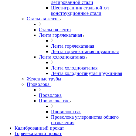
легированной стали
Шестигранник стальной х/т
конструкционные стали
Стальная лента
Стальная лента
Лента горячекатаная
Лента горячекатаная
Лента горячекатаная пружинная
Лента холоднокатаная
Лента холоднокатаная
Лента холоднотянутая пружинная
Железные трубы
Проволока
Проволока
Проволока г/к
Проволока г/к
Проволока углеродистая общего
назначения
Калиброванный прокат
Горячекатаный прокат