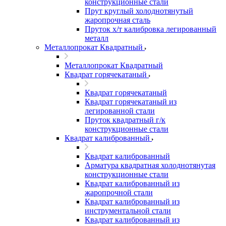
конструкционные стали
Прут круглый холоднотянутый
жаропрочная сталь
Пруток х/т калибровка легированный
металл
Металлопрокат Квадратный
Металлопрокат Квадратный
Квадрат горячекатаный
Квадрат горячекатаный
Квадрат горячекатаный из
легированной стали
Пруток квадратный г/к
конструкционные стали
Квадрат калиброванный
Квадрат калиброванный
Арматура квадратная холоднотянутая
конструкционные стали
Квадрат калиброванный из
жаропрочной стали
Квадрат калиброванный из
инструментальной стали
Квадрат калиброванный из