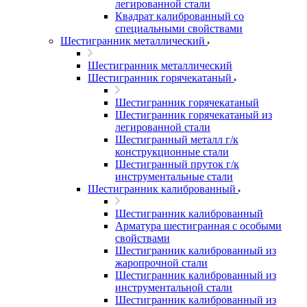
легированной стали
Квадрат калиброванный со
специальными свойствами
Шестигранник металлический
Шестигранник металлический
Шестигранник горячекатаный
Шестигранник горячекатаный
Шестигранник горячекатаный из
легированной стали
Шестигранный металл г/к
конструкционные стали
Шестигранный пруток г/к
инструментальные стали
Шестигранник калиброванный
Шестигранник калиброванный
Арматура шестигранная с особыми
свойствами
Шестигранник калиброванный из
жаропрочной стали
Шестигранник калиброванный из
инструментальной стали
Шестигранник калиброванный из