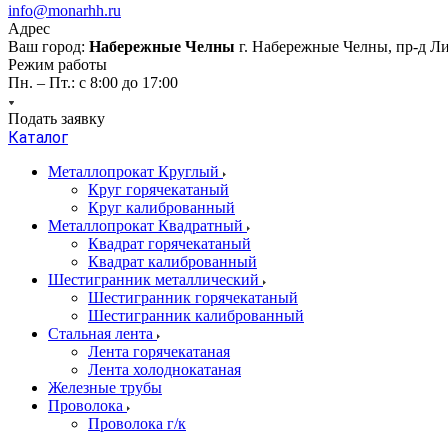
info@monarhh.ru
Адрес
Ваш город:
Набережные Челны
г. Набережные Челны, пр-д Л
Режим работы
Пн. – Пт.: с 8:00 до 17:00
Подать заявку
Каталог
Металлопрокат Круглый
Круг горячекатаный
Круг калиброванный
Металлопрокат Квадратный
Квадрат горячекатаный
Квадрат калиброванный
Шестигранник металлический
Шестигранник горячекатаный
Шестигранник калиброванный
Стальная лента
Лента горячекатаная
Лента холоднокатаная
Железные трубы
Проволока
Проволока г/к