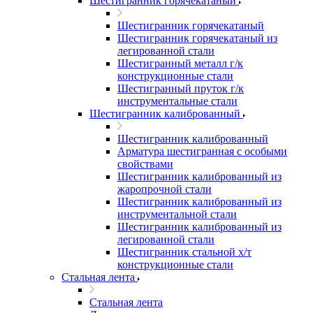
Шестигранник горячекатаный
Шестигранник горячекатаный
Шестигранник горячекатаный из
легированной стали
Шестигранный металл г/к
конструкционные стали
Шестигранный пруток г/к
инструментальные стали
Шестигранник калиброванный
Шестигранник калиброванный
Арматура шестигранная с особыми
свойствами
Шестигранник калиброванный из
жаропрочной стали
Шестигранник калиброванный из
инструментальной стали
Шестигранник калиброванный из
легированной стали
Шестигранник стальной х/т
конструкционные стали
Стальная лента
Стальная лента