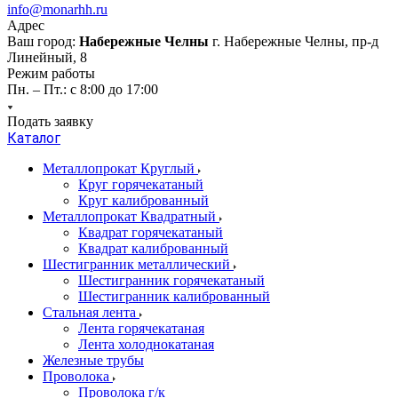
info@monarhh.ru
Адрес
Ваш город:
Набережные Челны
г. Набережные Челны, пр-д
Линейный, 8
Режим работы
Пн. – Пт.: с 8:00 до 17:00
Подать заявку
Каталог
Металлопрокат Круглый
Круг горячекатаный
Круг калиброванный
Металлопрокат Квадратный
Квадрат горячекатаный
Квадрат калиброванный
Шестигранник металлический
Шестигранник горячекатаный
Шестигранник калиброванный
Стальная лента
Лента горячекатаная
Лента холоднокатаная
Железные трубы
Проволока
Проволока г/к