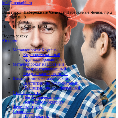
info@monarhh.ru
Адрес
Ваш город:
Набережные Челны
г. Набережные Челны, пр-д
Линейный, 8
Режим работы
Пн. – Пт.: с 8:00 до 17:00
Подать заявку
Каталог
Металлопрокат Круглый
Круг горячекатаный
Круг калиброванный
Металлопрокат Квадратный
Квадрат горячекатаный
Квадрат калиброванный
Шестигранник металлический
Шестигранник горячекатаный
Шестигранник калиброванный
Стальная лента
Лента горячекатаная
Лента холоднокатаная
Железные трубы
Проволока
Проволока г/к