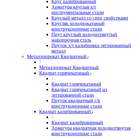
Круг калиброванный
Арматура круглая х/т
инструментальные стали
Круглый металл со спец свойствами
Кругляк холоднокатаный
конструкционные стали
Прут круглый холоднотянутый
жаропрочная сталь
Пруток х/т калибровка легированный
металл
Металлопрокат Квадратный
Металлопрокат Квадратный
Квадрат горячекатаный
Квадрат горячекатаный
Квадрат горячекатаный из
легированной стали
Пруток квадратный г/к
конструкционные стали
Квадрат калиброванный
Квадрат калиброванный
Арматура квадратная холоднотянутая
конструкционные стали