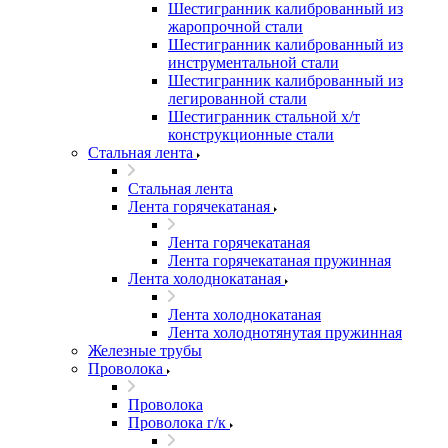
Шестигранник калиброванный из
жаропрочной стали
Шестигранник калиброванный из
инструментальной стали
Шестигранник калиброванный из
легированной стали
Шестигранник стальной х/т
конструкционные стали
Стальная лента
Стальная лента
Лента горячекатаная
Лента горячекатаная
Лента горячекатаная пружинная
Лента холоднокатаная
Лента холоднокатаная
Лента холоднотянутая пружинная
Железные трубы
Проволока
Проволока
Проволока г/к