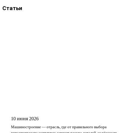
Статьи
10 июня 2026
Машиностроение — отрасль, где от правильного выбора
металлопроката напрямую зависит ресурс деталей, надёжность