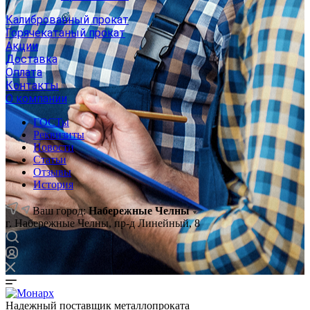
Калиброванный прокат
Горячекатаный прокат
Акции
Доставка
Оплата
Контакты
О компании
ГОСТы
Реквизиты
Новости
Статьи
Отзывы
История
Ваш город:
Набережные Челны
г. Набережные Челны, пр-д Линейный, 8
Надежный поставщик металлопроката