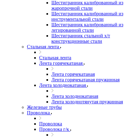
Шестигранник калиброванный из
жаропрочной стали
Шестигранник калиброванный из
инструментальной стали
Шестигранник калиброванный из
легированной стали
Шестигранник стальной х/т
конструкционные стали
Стальная лента
Стальная лента
Лента горячекатаная
Лента горячекатаная
Лента горячекатаная пружинная
Лента холоднокатаная
Лента холоднокатаная
Лента холоднотянутая пружинная
Железные трубы
Проволока
Проволока
Проволока г/к