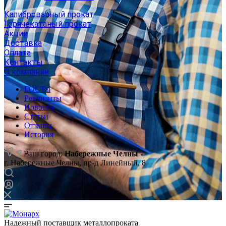
Калиброванный прокат
Горячекатаный прокат
Акции
Доставка
Оплата
Контакты
О компании
ГОСТы
Реквизиты
Новости
Статьи
Отзывы
История
Ваш город:
Набережные Челны
г. Набережные Челны, пр-д Линейный, 8
Надежный поставщик металлопроката