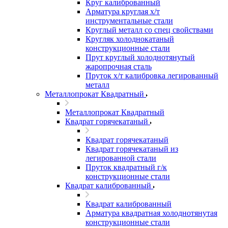
Круг калиброванный
Арматура круглая х/т
инструментальные стали
Круглый металл со спец свойствами
Кругляк холоднокатаный
конструкционные стали
Прут круглый холоднотянутый
жаропрочная сталь
Пруток х/т калибровка легированный
металл
Металлопрокат Квадратный
Металлопрокат Квадратный
Квадрат горячекатаный
Квадрат горячекатаный
Квадрат горячекатаный из
легированной стали
Пруток квадратный г/к
конструкционные стали
Квадрат калиброванный
Квадрат калиброванный
Арматура квадратная холоднотянутая
конструкционные стали