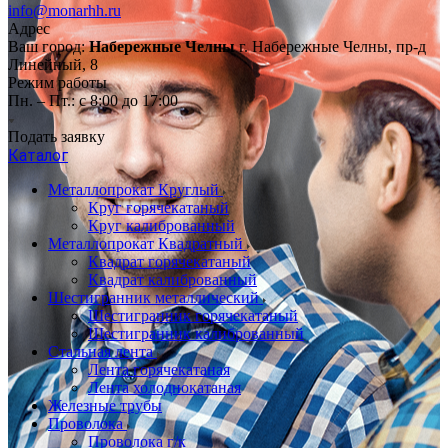
info@monarhh.ru
Адрес
Ваш город:
Набережные Челны
г. Набережные Челны, пр-д
Линейный, 8
Режим работы
Пн. – Пт.: с 8:00 до 17:00
Подать заявку
Каталог
Металлопрокат Круглый
Круг горячекатаный
Круг калиброванный
Металлопрокат Квадратный
Квадрат горячекатаный
Квадрат калиброванный
Шестигранник металлический
Шестигранник горячекатаный
Шестигранник калиброванный
Стальная лента
Лента горячекатаная
Лента холоднокатаная
Железные трубы
Проволока
Проволока г/к