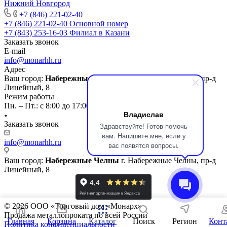
Нижний Новгород
+7 (846) 221-02-40
+7 (846) 221-02-40
Основной номер
+7 (843) 253-16-03
Филиал в Казани
Заказать звонок
E-mail
info@monarhh.ru
Адрес
Ваш город:
Набережные Челны
г. Набережные Челны, пр-д
Линейный, 8
Режим работы
Пн. – Пт.: с 8:00 до 17:00
Владислав
Заказать звонок
Здравствуйте! Готов помочь
вам. Напишите мне, если у
info@monarhh.ru
вас появятся вопросы.
Ваш город:
Набережные Челны
г. Набережные Челны, пр-д
Линейный, 8
© 2026 ООО «Торговый дом «Монарх»
Продажа металлопроката по всей России
Главная
Корзина
Каталог
Поиск
Регион
Конт
Политика конфиденциальности