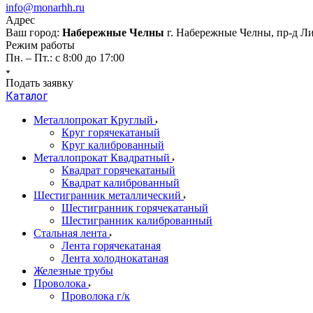
info@monarhh.ru
Адрес
Ваш город:
Набережные Челны
г. Набережные Челны, пр-д Л
Режим работы
Пн. – Пт.: с 8:00 до 17:00
Подать заявку
Каталог
Металлопрокат Круглый
Круг горячекатаный
Круг калиброванный
Металлопрокат Квадратный
Квадрат горячекатаный
Квадрат калиброванный
Шестигранник металлический
Шестигранник горячекатаный
Шестигранник калиброванный
Стальная лента
Лента горячекатаная
Лента холоднокатаная
Железные трубы
Проволока
Проволока г/к