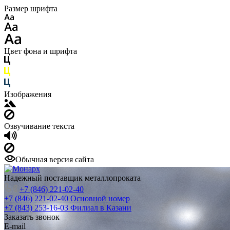
Размер шрифта
Цвет фона и шрифта
Изображения
Озвучивание текста
Обычная версия сайта
Надежный поставщик металлопроката
+7 (846) 221-02-40
+7 (846) 221-02-40
Основной номер
+7 (843) 253-16-03
Филиал в Казани
Заказать звонок
E-mail