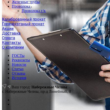
Железные трубы
Проволока
Проволока г/к
Калиброванный прокат
Горячекатаный прокат
Акции
Доставка
Оплата
Контакты
О компании
ГОСТы
Реквизиты
Новости
Статьи
Отзывы
История
Ваш город:
Набережные Челны
г. Набережные Челны, пр-д Линейный, 8