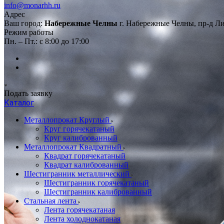
info@monarhh.ru
Адрес
Ваш город:
Набережные Челны
г. Набережные Челны, пр-д Л
Режим работы
Пн. – Пт.: с 8:00 до 17:00
Подать заявку
Каталог
Металлопрокат Круглый
Круг горячекатаный
Круг калиброванный
Металлопрокат Квадратный
Квадрат горячекатаный
Квадрат калиброванный
Шестигранник металлический
Шестигранник горячекатаный
Шестигранник калиброванный
Стальная лента
Лента горячекатаная
Лента холоднокатаная