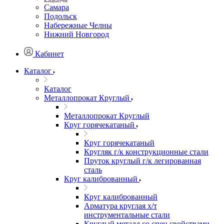
Самара
Подольск
Набережные Челны
Нижний Новгород
Кабинет
Каталог
Каталог
Металлопрокат Круглый
Металлопрокат Круглый
Круг горячекатаный
Круг горячекатаный
Кругляк г/к конструкционные стали
Пруток круглый г/к легированная
сталь
Круг калиброванный
Круг калиброванный
Арматура круглая х/т
инструментальные стали
Круглый металл со спец свойствами