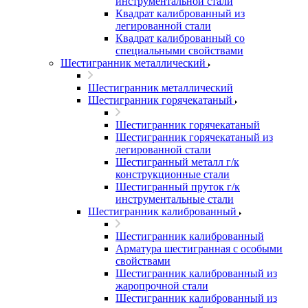
инструментальной стали
Квадрат калиброванный из
легированной стали
Квадрат калиброванный со
специальными свойствами
Шестигранник металлический
Шестигранник металлический
Шестигранник горячекатаный
Шестигранник горячекатаный
Шестигранник горячекатаный из
легированной стали
Шестигранный металл г/к
конструкционные стали
Шестигранный пруток г/к
инструментальные стали
Шестигранник калиброванный
Шестигранник калиброванный
Арматура шестигранная с особыми
свойствами
Шестигранник калиброванный из
жаропрочной стали
Шестигранник калиброванный из