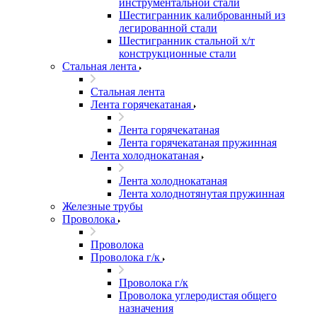
инструментальной стали
Шестигранник калиброванный из
легированной стали
Шестигранник стальной х/т
конструкционные стали
Стальная лента
Стальная лента
Лента горячекатаная
Лента горячекатаная
Лента горячекатаная пружинная
Лента холоднокатаная
Лента холоднокатаная
Лента холоднотянутая пружинная
Железные трубы
Проволока
Проволока
Проволока г/к
Проволока г/к
Проволока углеродистая общего
назначения