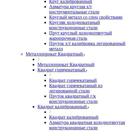
Круг калиброванный
Арматура круглая х/т
инструментальные стали
Круглый металл со спец свойствами
Кругляк холоднокатаный
конструкционные стали
Прут круглый холоднотянутый
жаропрочная сталь
Пруток х/т калибровка легированный
металл
Металлопрокат Квадратный
Металлопрокат Квадратный
Квадрат горячекатаный
Квадрат горячекатаный
Квадрат горячекатаный из
легированной стали
Пруток квадратный г/к
конструкционные стали
Квадрат калиброванный
Квадрат калиброванный
Арматура квадратная холоднотянутая
конструкционные стали