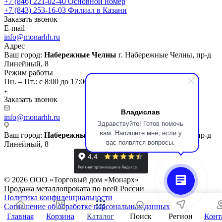
+7 (846) 221-02-40
Основной номер
+7 (843) 253-16-03
Филиал в Казани
Заказать звонок
E-mail
info@monarhh.ru
Адрес
Ваш город:
Набережные Челны
г. Набережные Челны, пр-д
Линейный, 8
Режим работы
Пн. – Пт.: с 8:00 до 17:00
Заказать звонок
Владислав
info@monarhh.ru
Здравствуйте! Готов помочь
вам. Напишите мне, если у
Ваш город:
Набережные Челны
г. Набережные Челны, пр-д
вас появятся вопросы.
Линейный, 8
© 2026 ООО «Торговый дом «Монарх»
Продажа металлопроката по всей России
Политика конфиденциальности
Соглашение об обработке персональных данных
Главная
Корзина
Каталог
Поиск
Регион
Конт