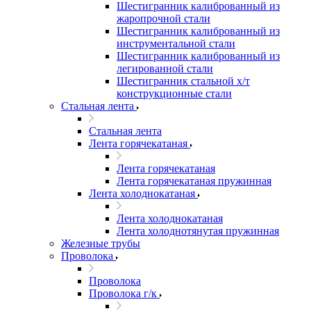
Шестигранник калиброванный из
жаропрочной стали
Шестигранник калиброванный из
инструментальной стали
Шестигранник калиброванный из
легированной стали
Шестигранник стальной х/т
конструкционные стали
Стальная лента
Стальная лента
Лента горячекатаная
Лента горячекатаная
Лента горячекатаная пружинная
Лента холоднокатаная
Лента холоднокатаная
Лента холоднотянутая пружинная
Железные трубы
Проволока
Проволока
Проволока г/к