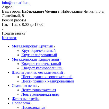
info@monarhh.ru
Адрес
Ваш город:
Набережные Челны
г. Набережные Челны, пр-д
Линейный, 8
Режим работы
Пн. – Пт.: с 8:00 до 17:00
Подать заявку
Каталог
Металлопрокат Круглый
Круг горячекатаный
Круг калиброванный
Металлопрокат Квадратный
Квадрат горячекатаный
Квадрат калиброванный
Шестигранник металлический
Шестигранник горячекатаный
Шестигранник калиброванный
Стальная лента
Лента горячекатаная
Лента холоднокатаная
Железные трубы
Проволока
Проволока г/к