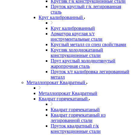
Кругляк г/к конструкционные стали
Пруток круглый г/к легированная
сталь
Круг калиброванный
Круг калиброванный
Арматура круглая х/т
инструментальные стали
Круглый металл со спец свойствами
Кругляк холоднокатаный
конструкционные стали
Прут круглый холоднотянутый
жаропрочная сталь
Пруток х/т калибровка легированный
металл
Металлопрокат Квадратный
Металлопрокат Квадратный
Квадрат горячекатаный
Квадрат горячекатаный
Квадрат горячекатаный из
легированной стали
Пруток квадратный г/к
конструкционные стали