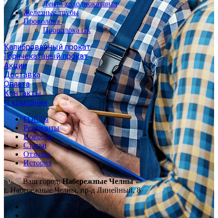
Лента холоднокатаная
Железные трубы
Проволока
Проволока г/к
Калиброванный прокат
Горячекатаный прокат
Акции
Доставка
Оплата
Контакты
О компании
ГОСТы
Реквизиты
Новости
Статьи
Отзывы
История
Ваш город:
Набережные Челны
г. Набережные Челны, пр-д Линейный, 8