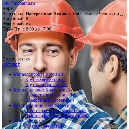
info@monarhh.ru
Адрес
Ваш город:
Набережные Челны
г. Набережные Челны, пр-д
Линейный, 8
Режим работы
Пн. – Пт.: с 8:00 до 17:00
Подать заявку
Каталог
Металлопрокат Круглый
Круг горячекатаный
Круг калиброванный
Металлопрокат Квадратный
Квадрат горячекатаный
Квадрат калиброванный
Шестигранник металлический
Шестигранник горячекатаный
Шестигранник калиброванный
Стальная лента
Лента горячекатаная