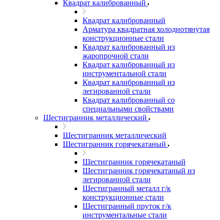
Квадрат калиброванный
Квадрат калиброванный
Арматура квадратная холоднотянутая
конструкционные стали
Квадрат калиброванный из
жаропрочной стали
Квадрат калиброванный из
инструментальной стали
Квадрат калиброванный из
легированной стали
Квадрат калиброванный со
специальными свойствами
Шестигранник металлический
Шестигранник металлический
Шестигранник горячекатаный
Шестигранник горячекатаный
Шестигранник горячекатаный из
легированной стали
Шестигранный металл г/к
конструкционные стали
Шестигранный пруток г/к
инструментальные стали