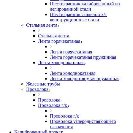
Шестигранник калиброванный из
легированной стали
Шестигранник стальной х/т
конструкционные стали
Стальная лента
Стальная лента
Лента горячекатаная
Лента горячекатаная
Лента горячекатаная пружинная
Лента холоднокатаная
Лента холоднокатаная
Лента холоднотянутая пружинная
Железные трубы
Проволока
Проволока
Проволока г/к
Проволока г/к
Проволока углеродистая общего
назначения
Калиброванный прокат