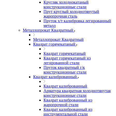
Кругляк холоднокатаный
конструкционные стали
Прут круглый холоднотянутый
жаропрочная сталь
Пруток х/т калибровка легированный
металл
Металлопрокат Квадратный
Металлопрокат Квадратный
Квадрат горячекатаный
Квадрат горячекатаный
Квадрат горячекатаный из
легированной стали
Пруток квадратный г/к
конструкционные стали
Квадрат калиброванный
Квадрат калиброванный
Арматура квадратная холоднотянутая
конструкционные стали
Квадрат калиброванный из
жаропрочной стали
Квадрат калиброванный из
инструментальной стали