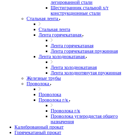
легированной стали
Шестигранник стальной х/т
конструкционные стали
Стальная лента
Стальная лента
Лента горячекатаная
Лента горячекатаная
Лента горячекатаная пружинная
Лента холоднокатаная
Лента холоднокатаная
Лента холоднотянутая пружинная
Железные трубы
Проволока
Проволока
Проволока г/к
Проволока г/к
Проволока углеродистая общего
назначения
Калиброванный прокат
Горячекатаный прокат