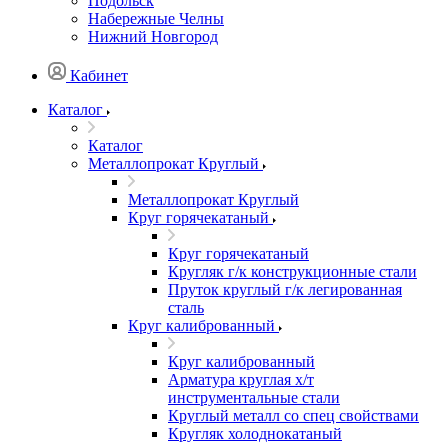
Подольск
Набережные Челны
Нижний Новгород
Кабинет
Каталог
Каталог
Металлопрокат Круглый
Металлопрокат Круглый
Круг горячекатаный
Круг горячекатаный
Кругляк г/к конструкционные стали
Пруток круглый г/к легированная
сталь
Круг калиброванный
Круг калиброванный
Арматура круглая х/т
инструментальные стали
Круглый металл со спец свойствами
Кругляк холоднокатаный