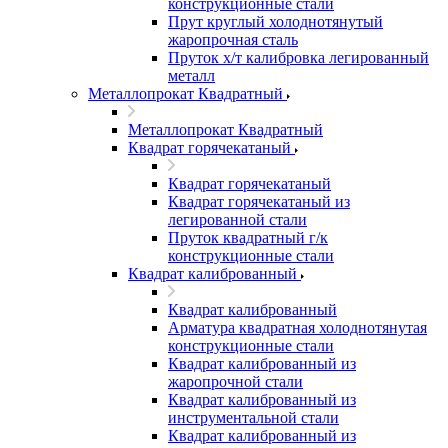
конструкционные стали
Прут круглый холоднотянутый
жаропрочная сталь
Пруток х/т калибровка легированный
металл
Металлопрокат Квадратный
Металлопрокат Квадратный
Квадрат горячекатаный
Квадрат горячекатаный
Квадрат горячекатаный из
легированной стали
Пруток квадратный г/к
конструкционные стали
Квадрат калиброванный
Квадрат калиброванный
Арматура квадратная холоднотянутая
конструкционные стали
Квадрат калиброванный из
жаропрочной стали
Квадрат калиброванный из
инструментальной стали
Квадрат калиброванный из