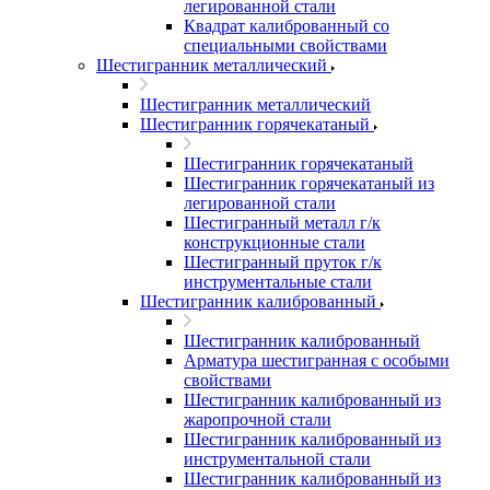
легированной стали
Квадрат калиброванный со
специальными свойствами
Шестигранник металлический
Шестигранник металлический
Шестигранник горячекатаный
Шестигранник горячекатаный
Шестигранник горячекатаный из
легированной стали
Шестигранный металл г/к
конструкционные стали
Шестигранный пруток г/к
инструментальные стали
Шестигранник калиброванный
Шестигранник калиброванный
Арматура шестигранная с особыми
свойствами
Шестигранник калиброванный из
жаропрочной стали
Шестигранник калиброванный из
инструментальной стали
Шестигранник калиброванный из