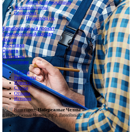
Лента холоднокатаная
Железные трубы
Проволока
Проволока г/к
Калиброванный прокат
Горячекатаный прокат
Акции
Доставка
Оплата
Контакты
О компании
ГОСТы
Реквизиты
Новости
Статьи
Отзывы
История
Ваш город:
Набережные Челны
г. Набережные Челны, пр-д Линейный, 8