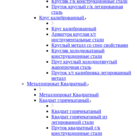
Кругляк г/к конструкционные стали
Пруток круглый г/к легированная
сталь
Круг калиброванный
Круг калиброванный
Арматура круглая х/т
инструментальные стали
Круглый металл со спец свойствами
Кругляк холоднокатаный
конструкционные стали
Прут круглый холоднотянутый
жаропрочная сталь
Пруток х/т калибровка легированный
металл
Металлопрокат Квадратный
Металлопрокат Квадратный
Квадрат горячекатаный
Квадрат горячекатаный
Квадрат горячекатаный из
легированной стали
Пруток квадратный г/к
конструкционные стали