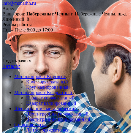
info@monarhh.ru
Адрес
Ваш город:
Набережные Челны
г. Набережные Челны, пр-д
Линейный, 8
Режим работы
Пн. – Пт.: с 8:00 до 17:00
Подать заявку
Каталог
Металлопрокат Круглый
Круг горячекатаный
Круг калиброванный
Металлопрокат Квадратный
Квадрат горячекатаный
Квадрат калиброванный
Шестигранник металлический
Шестигранник горячекатаный
Шестигранник калиброванный
Стальная лента
Лента горячекатаная