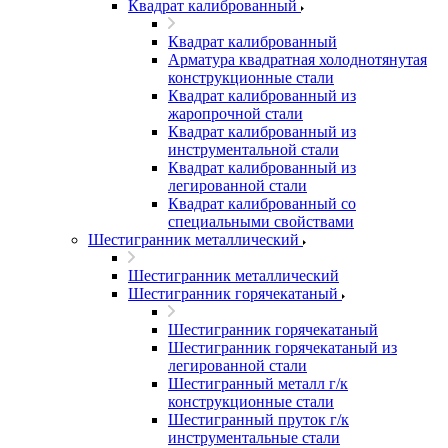
Квадрат калиброванный
Квадрат калиброванный
Арматура квадратная холоднотянутая
конструкционные стали
Квадрат калиброванный из
жаропрочной стали
Квадрат калиброванный из
инструментальной стали
Квадрат калиброванный из
легированной стали
Квадрат калиброванный со
специальными свойствами
Шестигранник металлический
Шестигранник металлический
Шестигранник горячекатаный
Шестигранник горячекатаный
Шестигранник горячекатаный из
легированной стали
Шестигранный металл г/к
конструкционные стали
Шестигранный пруток г/к
инструментальные стали