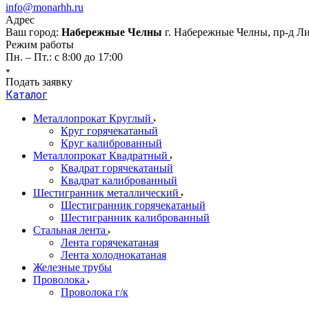
info@monarhh.ru
Адрес
Ваш город:
Набережные Челны
г. Набережные Челны, пр-д Л
Режим работы
Пн. – Пт.: с 8:00 до 17:00
Подать заявку
Каталог
Металлопрокат Круглый
Круг горячекатаный
Круг калиброванный
Металлопрокат Квадратный
Квадрат горячекатаный
Квадрат калиброванный
Шестигранник металлический
Шестигранник горячекатаный
Шестигранник калиброванный
Стальная лента
Лента горячекатаная
Лента холоднокатаная
Железные трубы
Проволока
Проволока г/к