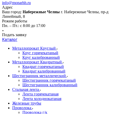
info@monarhh.ru
Адрес
Ваш город:
Набережные Челны
г. Набережные Челны, пр-д
Линейный, 8
Режим работы
Пн. – Пт.: с 8:00 до 17:00
Подать заявку
Каталог
Металлопрокат Круглый
Круг горячекатаный
Круг калиброванный
Металлопрокат Квадратный
Квадрат горячекатаный
Квадрат калиброванный
Шестигранник металлический
Шестигранник горячекатаный
Шестигранник калиброванный
Стальная лента
Лента горячекатаная
Лента холоднокатаная
Железные трубы
Проволока
Проволока г/к