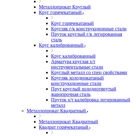
Металлопрокат Круглый
Круг горячекатаный
Круг горячекатаный
Кругляк г/к конструкционные стали
Пруток круглый г/к легированная
сталь
Круг калиброванный
Круг калиброванный
Арматура круглая х/т
инструментальные стали
Круглый металл со спец свойствами
Кругляк холоднокатаный
конструкционные стали
Прут круглый холоднотянутый
жаропрочная сталь
Пруток х/т калибровка легированный
металл
Металлопрокат Квадратный
Металлопрокат Квадратный
Квадрат горячекатаный