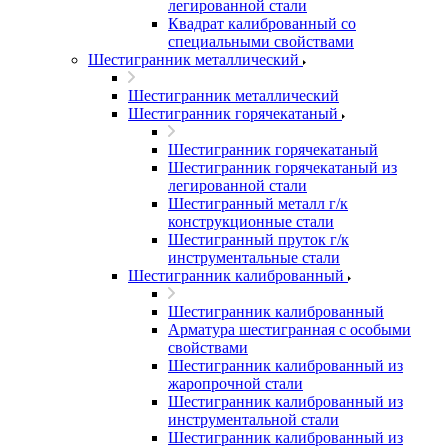
легированной стали
Квадрат калиброванный со
специальными свойствами
Шестигранник металлический
Шестигранник металлический
Шестигранник горячекатаный
Шестигранник горячекатаный
Шестигранник горячекатаный из
легированной стали
Шестигранный металл г/к
конструкционные стали
Шестигранный пруток г/к
инструментальные стали
Шестигранник калиброванный
Шестигранник калиброванный
Арматура шестигранная с особыми
свойствами
Шестигранник калиброванный из
жаропрочной стали
Шестигранник калиброванный из
инструментальной стали
Шестигранник калиброванный из