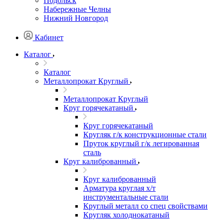
Подольск
Набережные Челны
Нижний Новгород
Кабинет
Каталог
Каталог
Металлопрокат Круглый
Металлопрокат Круглый
Круг горячекатаный
Круг горячекатаный
Кругляк г/к конструкционные стали
Пруток круглый г/к легированная
сталь
Круг калиброванный
Круг калиброванный
Арматура круглая х/т
инструментальные стали
Круглый металл со спец свойствами
Кругляк холоднокатаный