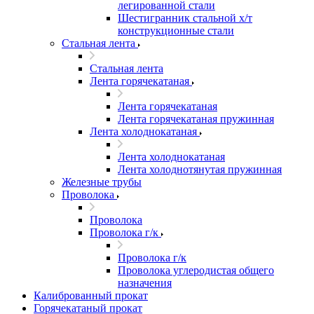
легированной стали
Шестигранник стальной х/т
конструкционные стали
Стальная лента
Стальная лента
Лента горячекатаная
Лента горячекатаная
Лента горячекатаная пружинная
Лента холоднокатаная
Лента холоднокатаная
Лента холоднотянутая пружинная
Железные трубы
Проволока
Проволока
Проволока г/к
Проволока г/к
Проволока углеродистая общего
назначения
Калиброванный прокат
Горячекатаный прокат