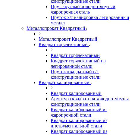
конструкционные стали
Прут круглый холоднотянутый
жаропрочная сталь
Пруток х/т калибровка легированный
металл
Металлопрокат Квадратный
Металлопрокат Квадратный
Квадрат горячекатаный
Квадрат горячекатаный
Квадрат горячекатаный из
легированной стали
Пруток квадратный г/к
конструкционные стали
Квадрат калиброванный
Квадрат калиброванный
Арматура квадратная холоднотянутая
конструкционные стали
Квадрат калиброванный из
жаропрочной стали
Квадрат калиброванный из
инструментальной стали
Квадрат калиброванный из