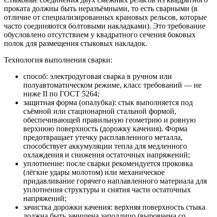
проката должны быть неразъёмными, то есть сварными (в
отличие от специализированных крановых рельсов, которые
часто соединяются болтовыми накладками). Это требование
обусловлено отсутствием у квадратного сечения боковых
полок для размещения стыковых накладок.
Технология выполнения сварки:
способ: электродуговая сварка в ручном или
полуавтоматическом режиме, класс требований — не
ниже II по ГОСТ 5264;
защитная форма (опалубка): стык выполняется под
съёмной или стационарной стальной формой,
обеспечивающей правильную геометрию и ровную
верхнюю поверхность (дорожку качения). Форма
предотвращает утечку расплавленного металла,
способствует аккумуляции тепла для медленного
охлаждения и снижения остаточных напряжений;
уплотнение: после сварки рекомендуется проковка
(лёгкие удары молотом) или механическое
придавливание горячего наплавленного материала для
уплотнения структуры и снятия части остаточных
напряжений;
зачистка дорожки качения: верхняя поверхность стыка
должна быть зачищена заподлицо (выровнена со