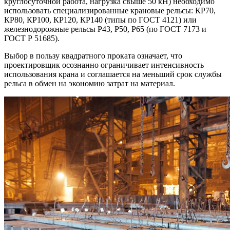
круглосуточной работа, нагрузка свыше 50 кН) необходимо
использовать специализированные крановые рельсы: КР70,
КР80, КР100, КР120, КР140 (типы по ГОСТ 4121) или
железнодорожные рельсы Р43, Р50, Р65 (по ГОСТ 7173 и
ГОСТ Р 51685).
Выбор в пользу квадратного проката означает, что
проектировщик осознанно ограничивает интенсивность
использования крана и соглашается на меньший срок службы
рельса в обмен на экономию затрат на материал.