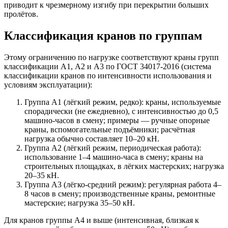
приводит к чрезмерному изгибу при перекрытии больших
пролётов.​
Классификация кранов по группам
Этому ограничению по нагрузке соответствуют краны групп
классификации А1, А2 и А3 по ГОСТ 34017-2016 (система
классификации кранов по интенсивности использования и
условиям эксплуатации):
Группа А1 (лёгкий режим, редко): краны, используемые
спорадически (не ежедневно), с интенсивностью до 0,5
машино-часов в смену; примеры — ручные опорные
краны, вспомогательные подъёмники; расчётная
нагрузка обычно составляет 10–20 кН.
Группа А2 (лёгкий режим, периодическая работа):
использование 1–4 машино-часа в смену; краны на
строительных площадках, в лёгких мастерских; нагрузка
20–35 кН.
Группа А3 (лёгко-средний режим): регулярная работа 4–
8 часов в смену; производственные краны, ремонтные
мастерские; нагрузка 35–50 кН.
Для кранов группы А4 и выше (интенсивная, близкая к