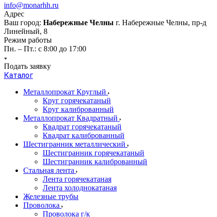
info@monarhh.ru
Адрес
Ваш город:
Набережные Челны
г. Набережные Челны, пр-д
Линейный, 8
Режим работы
Пн. – Пт.: с 8:00 до 17:00
Подать заявку
Каталог
Металлопрокат Круглый
Круг горячекатаный
Круг калиброванный
Металлопрокат Квадратный
Квадрат горячекатаный
Квадрат калиброванный
Шестигранник металлический
Шестигранник горячекатаный
Шестигранник калиброванный
Стальная лента
Лента горячекатаная
Лента холоднокатаная
Железные трубы
Проволока
Проволока г/к