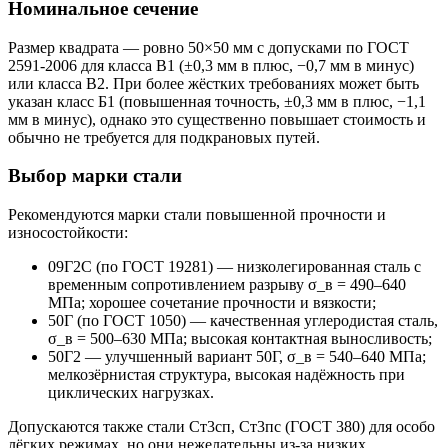
Номинальное сечение
Размер квадрата — ровно 50×50 мм с допусками по ГОСТ
2591-2006 для класса В1 (±0,3 мм в плюс, −0,7 мм в минус)
или класса В2. При более жёстких требованиях может быть
указан класс Б1 (повышенная точность, ±0,3 мм в плюс, −1,1
мм в минус), однако это существенно повышает стоимость и
обычно не требуется для подкрановых путей.
Выбор марки стали
Рекомендуются марки стали повышенной прочности и
износостойкости:
09Г2С (по ГОСТ 19281) — низколегированная сталь с
временным сопротивлением разрыву σ_в = 490–640
МПа; хорошее сочетание прочности и вязкости;
50Г (по ГОСТ 1050) — качественная углеродистая сталь,
σ_в = 500–630 МПа; высокая контактная выносливость;
50Г2 — улучшенный вариант 50Г, σ_в = 540–640 МПа;
мелкозёрнистая структура, высокая надёжность при
циклических нагрузках.
Допускаются также стали Ст3сп, Ст3пс (ГОСТ 380) для особо
лёгких режимах, но они нежелательны из-за низких