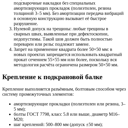
подсварочные накладки без специальных
амортизирующих прокладок (полиэтилен, резина
толщиной 3–5 мм). Без амортизации передача вибраций
в основную конструкцию вызывает её быстрое
разрушение.
Нулевой допуск на трещины: любые трещины в
сварных швах, выявленные при дефектоскопии,
недопустимы. Такой шов должен быть полностью
переварен или рельс подлежит замене.
Запрет на применение квадрата более 50×50 мм: в
новых проектах запрещается использовать квадратный
прокат сечением 55×55 мм или более, поскольку вся
методология расчёта ограничена размером 50×50 мм.
Крепление к подкрановой балке
Крепление выполняется разъёмным, болтовым способом через
систему промежуточных элементов:​
амортизирующие прокладки (полиэтилен или резина, 3–
5 мм);
болты ГОСТ 7798, класс 5.8 или выше, диаметр М16–
М20;
шаг креплений: 500–800 мм (допуск ±50 мм);