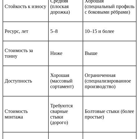
Средняя
Хорошая
Стойкость к износу
(плоская
(специальный профиль
дорожка)
с боковыми рёбрами)
Ресурс, лет
5–8
10–15 и более
Стоимость за
Ниже
Выше
тонну
Хорошая
Ограниченная
Доступность
(массовый
(специализированное
сортамент)
производство)
Требуются
Стоимость
сварные
Болтовые стыки (более
монтажа
стыки
простые)
(дорого)