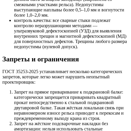
смежными участками рельса). Недопустимы
выступающие наплывы более 0,5–1,0 мм и вогнутости
более 1,0–2,0 мм.
контроль качества: все сварные стыки подлежат
контролю неразрушающими методами —
ультразвуковой дефектоскопией (УЗД) для выявления
внутренних трещин и магнитной дефектоскопией (МД)
для поверхностных дефектов. Трещины любого размера
недопустимы (нулевой допуск).
Запреты и ограничения
ГОСТ 35253-2025 устанавливает несколько категорических
запретов, которые легко может нарушить неопытный
проектировщик:​
Запрет на прямое приваривание к подкрановой балке:
категорически запрещается приваривать квадратный
прокат непосредственно к стальной подкрановой
двутавровой балке. Такая жёсткая локальная связь при
неравномерном износе рельса приводит к перекосам и
преждевременному выходу крана из строя.
Запрет на жёсткие подсварочные накладки без
амортизации: нельзя использовать стальные