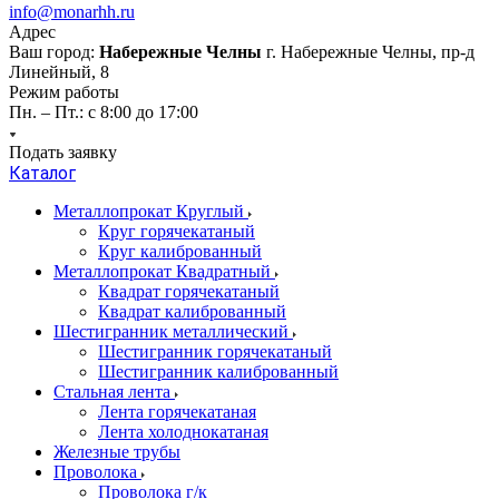
info@monarhh.ru
Адрес
Ваш город:
Набережные Челны
г. Набережные Челны, пр-д
Линейный, 8
Режим работы
Пн. – Пт.: с 8:00 до 17:00
Подать заявку
Каталог
Металлопрокат Круглый
Круг горячекатаный
Круг калиброванный
Металлопрокат Квадратный
Квадрат горячекатаный
Квадрат калиброванный
Шестигранник металлический
Шестигранник горячекатаный
Шестигранник калиброванный
Стальная лента
Лента горячекатаная
Лента холоднокатаная
Железные трубы
Проволока
Проволока г/к