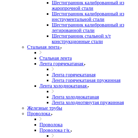
Шестигранник калиброванный из
жаропрочной стали
Шестигранник калиброванный из
инструментальной стали
Шестигранник калиброванный из
легированной стали
Шестигранник стальной х/т
конструкционные стали
Стальная лента
Стальная лента
Лента горячекатаная
Лента горячекатаная
Лента горячекатаная пружинная
Лента холоднокатаная
Лента холоднокатаная
Лента холоднотянутая пружинная
Железные трубы
Проволока
Проволока
Проволока г/к