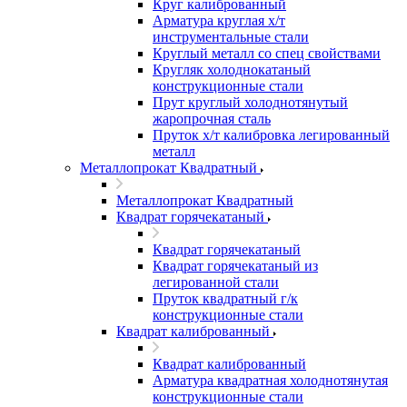
Круг калиброванный
Арматура круглая х/т
инструментальные стали
Круглый металл со спец свойствами
Кругляк холоднокатаный
конструкционные стали
Прут круглый холоднотянутый
жаропрочная сталь
Пруток х/т калибровка легированный
металл
Металлопрокат Квадратный
Металлопрокат Квадратный
Квадрат горячекатаный
Квадрат горячекатаный
Квадрат горячекатаный из
легированной стали
Пруток квадратный г/к
конструкционные стали
Квадрат калиброванный
Квадрат калиброванный
Арматура квадратная холоднотянутая
конструкционные стали